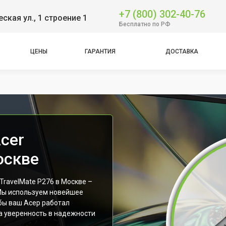
+7 (800) 302-40-76
ская ул., 1 строение 1
Бесплатно по РФ
ЦЕНЫ
ГАРАНТИЯ
ДОСТАВКА
cer
оскве
ravelMate P276 в Москве –
. Мы используем новейшее
бы ваш Асер работал
ша уверенность в надежности