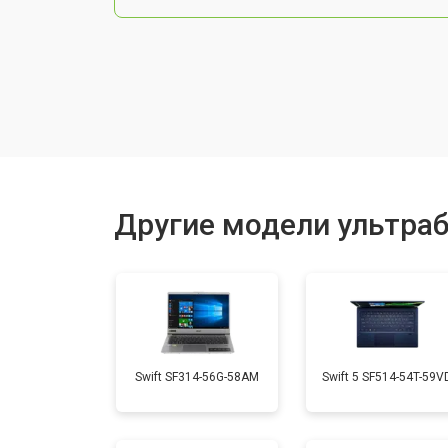
Чистка от пыли
Замена тачпада
Замена клавиатуры
Другие модели ультраб
Замена аккумулятора
Установка видеокарты
Swift SF314-56G-58AM
Swift 5 SF514-54T-59V
Замена оперативной памяти