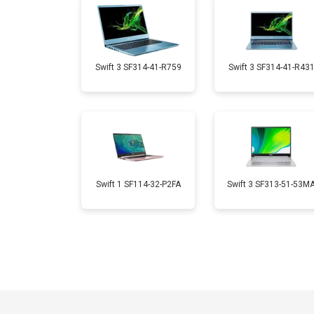
Замена микрофона
Замена кулера
Swift 3 SF314-41-R759
Swift 3 SF314-41-R43
Замена USB порта
Замена HDMI порта
Swift 1 SF114-32-P2FA
Swift 3 SF313-51-53M
Замена матрицы
Замена материнской платы
Замена жесткого диска HDD/SSD