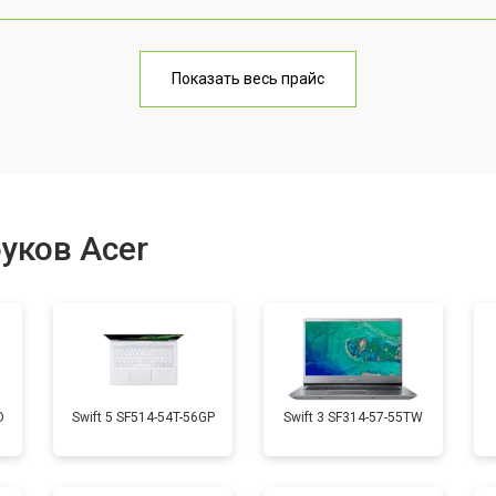
от 70 мин
о
Показать весь прайс
от 60 мин
о
от 70 мин
о
уков Acer
от 50 мин
о
от 60 мин
о
D
Swift 5 SF514-54T-56GP
Swift 3 SF314-57-55TW
от 40 мин
о