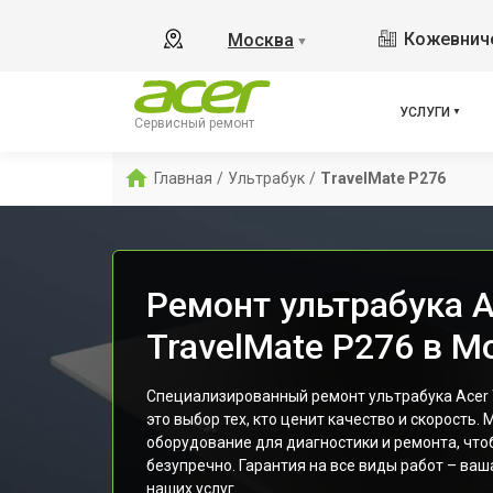
Кожевниче
Москва
▼
УСЛУГИ
Сервисный ремонт
Главная
/
Ультрабук
/
TravelMate P276
Ремонт ультрабука A
TravelMate P276 в М
Специализированный ремонт ультрабука Acer T
это выбор тех, кто ценит качество и скорость
оборудование для диагностики и ремонта, что
безупречно. Гарантия на все виды работ – ва
наших услуг.