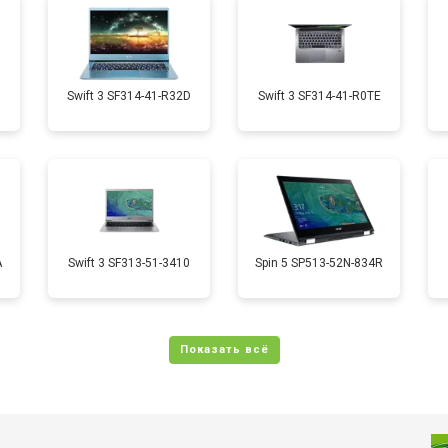
от 70 мин
о
от 50 мин
о
1
Swift 3 SF314-41-R32D
Swift 3 SF314-41-R0TE
от 70 мин
о
от 50 мин
о
A
Swift 3 SF313-51-3410
Spin 5 SP513-52N-834R
от 110 мин
о
от 60 мин
о
от 60 мин
о