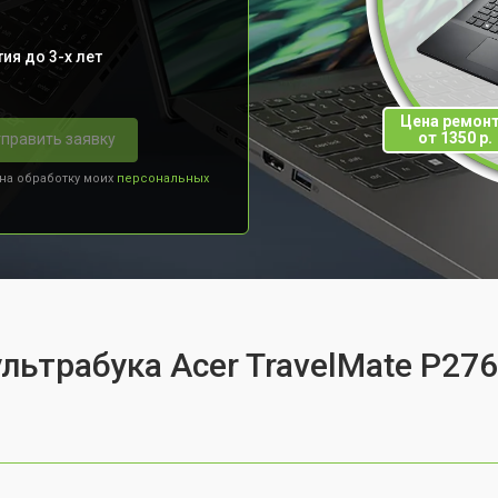
ия до 3-х лет
Цена ремон
от 1350 р.
править заявку
 на обработку моих
персональных
льтрабука Acer TravelMate P276