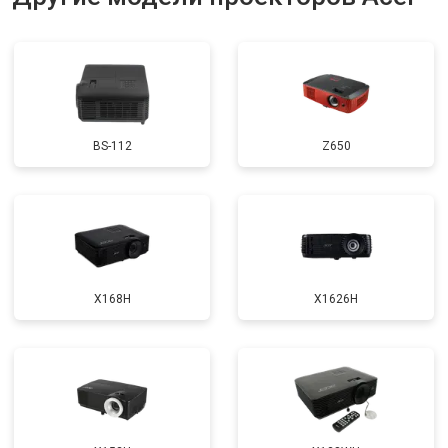
BS-112
Z650
X168H
X1626H