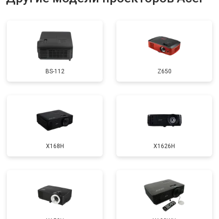
BS-112
Z650
X168H
X1626H