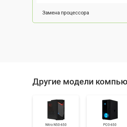
Замена процессора
Замена оперативной памяти
Замена кулера
Замена HDD (замена жёсткого диск
Другие модели компью
Замена блока питания
Замена материнской платы
Nitro N50-650
PO3-650