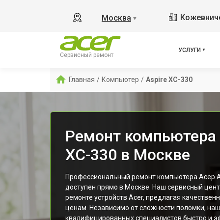
Кожевниче
Москва
▼
УСЛУГИ
Сервисный ремонт
Главная
/
Компьютер
/
Aspire XC-330
Ремонт компьютера 
XC-330 в Москве
Профессиональный ремонт компьютера Асер As
доступен прямо в Москве. Наш сервисный цент
ремонте устройств Acer, предлагая качествен
ценам. Независимо от сложности поломки, на
квалифицированных специалистов быстро и э