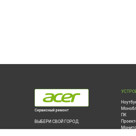
УСТРО
Ноутбу
Моноб
Сервисный ремонт
ПК
Проект
ВЫБЕРИ СВОЙ ГОРОД
Монит
Ремонт компьютера Aspire XC-330 Acer в
Планш