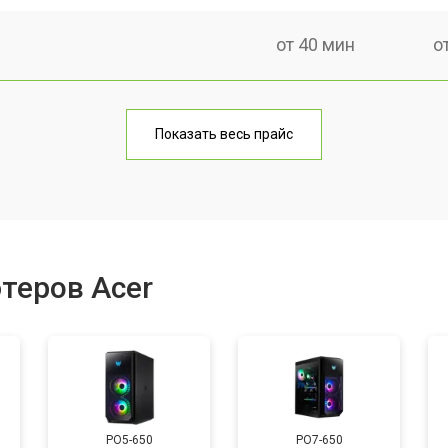
от 40 мин
о
от 50 мин
о
Показать весь прайс
от 50 мин
о
а)
от 60 мин
о
теров Acer
от 40 мин
о
от 60 мин
о
PO5-650
PO7-650