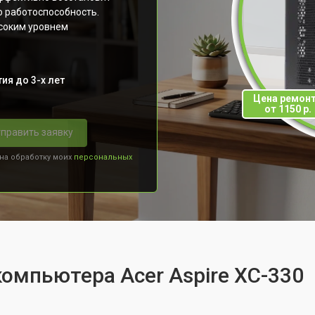
ю работоспособность.
соким уровнем
ия до 3-х лет
Цена ремон
от 1150 р.
править заявку
 на обработку моих
персональных
компьютера Acer Aspire XC-330