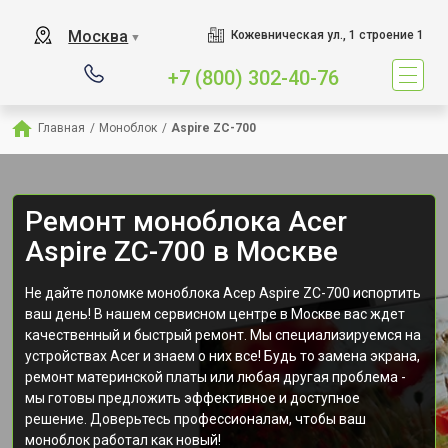
Москва
Кожевническая ул., 1 строение 1
▼
+7 (800) 302-40-76
Главная
/
Моноблок
/
Aspire ZC-700
Ремонт моноблока Acer
Aspire ZC-700 в Москве
Не дайте поломке моноблока Асер Aspire ZC-700 испортить
ваш день! В нашем сервисном центре в Москве вас ждет
качественный и быстрый ремонт. Мы специализируемся на
устройствах Acer и знаем о них все! Будь то замена экрана,
ремонт материнской платы или любая другая проблема -
мы готовы предложить эффективное и доступное
решение. Доверьтесь профессионалам, чтобы ваш
моноблок работал как новый!