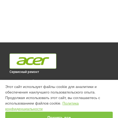
Сервисный ремонт
ВЫБЕРИ СВОЙ ГОРОД
Этот сайт использует файлы cookie для аналитики и
Ремонт моноблока Aspire C22-865 [DQ.BBRER.016] Acer в
обеспечения наилучшего пользовательского опыта.
Краснодаре
Продолжая использовать этот сайт, вы соглашаетесь с
Ремонт моноблока Aspire C22-865 [DQ.BBRER.016] Acer в
использованием файлов cookie.
Политика
Ростове-на-Дону
конфиденциальности
Ремонт моноблока Aspire C22-865 [DQ.BBRER.016] Acer в
Нижнем Новгороде
Принять все