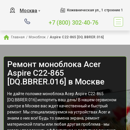
Москва
Кожевническая ул., 1 строение 1
▼
+7 (800) 302-40-76
Главная
/
Моноблок
/
Aspire C22-865 [DQ.BBRER.016]
Ремонт моноблока Acer
Aspire C22-865
[DQ.BBRER.016] в Москве
Не дайте поломке моноблока Асер Aspire C22-865
[DQ.BBRER.016] испортить ваш день! В нашем сервисном
центре в Москве вас ждет качественный и быстрый
ремонт. Мы специализируемся на устройствах Acer и
знаем о них все! Будь то замена экрана, ремонт
материнской платы или любая другая проблема - мы