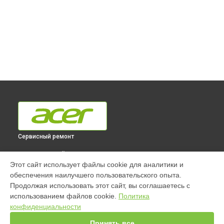
Сервисный ремонт
ВЫБЕРИ СВОЙ ГОРОД
Этот сайт использует файлы cookie для аналитики и
Ремонт моноблока Aspire C20-820 [DQ.BC4ER.007] Acer в
обеспечения наилучшего пользовательского опыта.
Краснодаре
Продолжая использовать этот сайт, вы соглашаетесь с
Ремонт моноблока Aspire C20-820 [DQ.BC4ER.007] Acer в
использованием файлов cookie.
Политика
Ростове-на-Дону
конфиденциальности
Ремонт моноблока Aspire C20-820 [DQ.BC4ER.007] Acer в
Нижнем Новгороде
Принять все