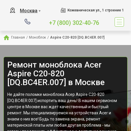
Москва
Кожевническая ул., 1 строение 1
▼
+7 (800) 302-40-76
Главная
/
Моноблок
/
Aspire C20-820 [DQ.BC4ER.007]
Ремонт моноблока Acer
Aspire C20-820
[DQ.BC4ER.007] в Москве
Не дайте поломке моноблока Асер Aspire C20-820
[DQ.BC4ER.007] испортить ваш день! В нашем сервисном
центре в Москве вас ждет качественный и быстрый
ремонт. Мы специализируемся на устройствах Acer и
знаем о них все! Будь то замена экрана, ремонт
материнской платы или любая другая проблема - мы