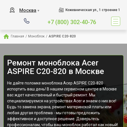
Москва
Кожевническая ул., 1 строение 1
▼
+7 (800) 302-40-76
Главная
/
Моноблок
/
ASPIRE C20-820
Ремонт моноблока Acer
ASPIRE C20-820 в Москве
Не дайте поломке моноблока Асер ASPIRE C20-820
испортить ваш день! В нашем сервисном центре в Москве
вас ждет качественный и быстрый ремонт. Мы
специализируемся на устройствах Acer и знаем о них все!
Будь то замена экрана, ремонт материнской платы или
любая другая проблема - мы готовы предложить
эффективное и доступное решение. Доверьтесь
профессионалам, чтобы ваш моноблок работал как новый!