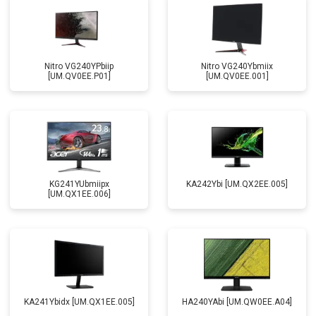
Nitro VG240YPbiip
Nitro VG240Ybmiix
[UM.QV0EE.P01]
[UM.QV0EE.001]
KG241YUbmiipx
KA242Ybi [UM.QX2EE.005]
[UM.QX1EE.006]
KA241Ybidx [UM.QX1EE.005]
HA240YAbi [UM.QW0EE.A04]