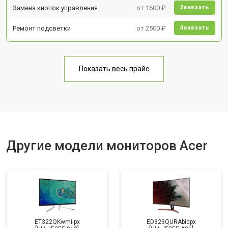
Замена кнопок управления
от 1600 ₽
Заказать
Ремонт подсветки
от 2500 ₽
Заказать
Показать весь прайс
Другие модели мониторов Acer
ET322QKwmiipx
ED323QURAbidpx