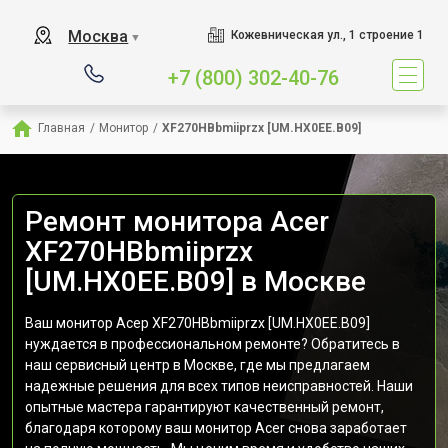
Москва
Кожевническая ул., 1 строение 1
▼
+7 (800) 302-40-76
Главная
/
Монитор
/
XF270HBbmiiprzx [UM.HX0EE.B09]
Ремонт монитора Acer
XF270HBbmiiprzx
[UM.HX0EE.B09] в Москве
Ваш монитор Асер XF270HBbmiiprzx [UM.HX0EE.B09]
нуждается в профессиональном ремонте? Обратитесь в
наш сервисный центр в Москве, где мы предлагаем
надежные решения для всех типов неисправностей. Наши
опытные мастера гарантируют качественный ремонт,
благодаря которому ваш монитор Acer снова заработает