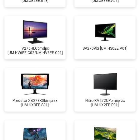
[UM.JE2EE.013]
[UM.JE3EE.A01]
V276HLCbmdpx
SA270Abi [UM.HS0EE.A01]
[UM.HV6EE.C02/UM.HV6EE.C01]
Predator XB273KSbmiprzx
Nitro XV272UPbmiiprzx
[UM.HX3EE.S01]
[UM.HX2EE.P01]