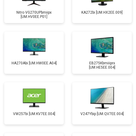
Nitro VG270UPbmiipx
KA272bi [UM.HX2EE.009]
[UM.HV0EE.P01]
HA270Abi [UM.HW0EE.A04]
EB275Kbmiiiprx
[UM.HE5EE.004]
VW257bi [UM.KV7EE.004]
V247Ybip [UM.QV7EE.004]