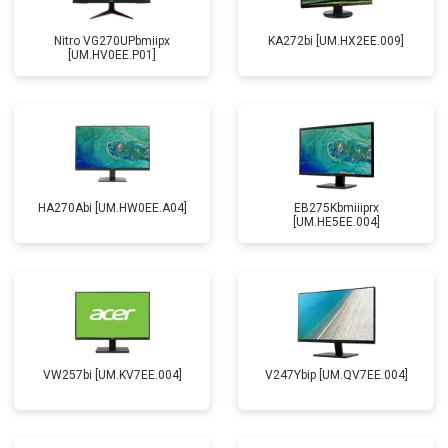
Nitro VG270UPbmiipx
KA272bi [UM.HX2EE.009]
[UM.HV0EE.P01]
HA270Abi [UM.HW0EE.A04]
EB275Kbmiiiprx
[UM.HE5EE.004]
VW257bi [UM.KV7EE.004]
V247Ybip [UM.QV7EE.004]