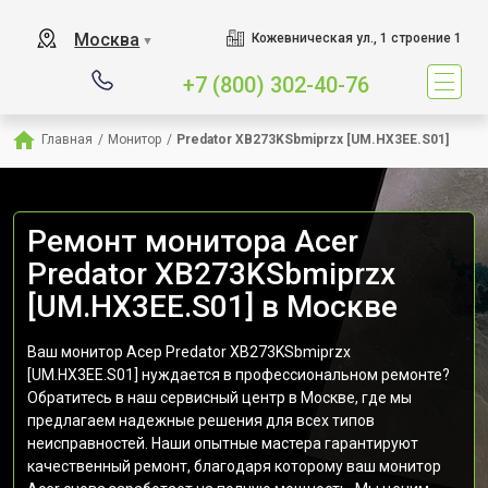
Москва
Кожевническая ул., 1 строение 1
▼
+7 (800) 302-40-76
Главная
/
Монитор
/
Predator XB273KSbmiprzx [UM.HX3EE.S01]
Ремонт монитора Acer
Predator XB273KSbmiprzx
[UM.HX3EE.S01] в Москве
Ваш монитор Асер Predator XB273KSbmiprzx
[UM.HX3EE.S01] нуждается в профессиональном ремонте?
Обратитесь в наш сервисный центр в Москве, где мы
предлагаем надежные решения для всех типов
неисправностей. Наши опытные мастера гарантируют
качественный ремонт, благодаря которому ваш монитор