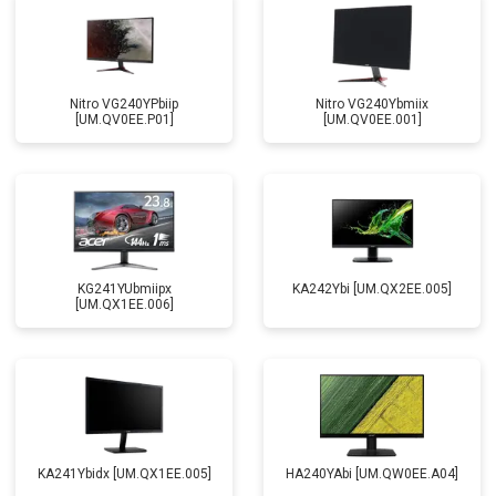
Nitro VG240YPbiip
Nitro VG240Ybmiix
[UM.QV0EE.P01]
[UM.QV0EE.001]
KG241YUbmiipx
KA242Ybi [UM.QX2EE.005]
[UM.QX1EE.006]
KA241Ybidx [UM.QX1EE.005]
HA240YAbi [UM.QW0EE.A04]