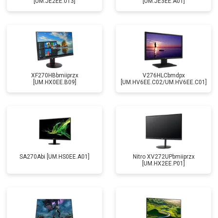
[UM.JE2EE.013]
[UM.JE3EE.A01]
XF270HBbmiiprzx
V276HLCbmdpx
[UM.HX0EE.B09]
[UM.HV6EE.C02/UM.HV6EE.C01]
SA270Abi [UM.HS0EE.A01]
Nitro XV272UPbmiiprzx
[UM.HX2EE.P01]