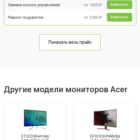
Замена кнопок управления
от 1600 ₽
Заказать
Ремонт подсветки
от 2500 ₽
Заказать
Показать весь прайс
Другие модели мониторов Acer
ET322QKwmiipx
ED323QURAbidpx