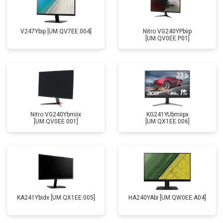
V247Ybip [UM.QV7EE.004]
Nitro VG240YPbiip
[UM.QV0EE.P01]
Nitro VG240Ybmiix
KG241YUbmiipx
[UM.QV0EE.001]
[UM.QX1EE.006]
KA241Ybidx [UM.QX1EE.005]
HA240YAbi [UM.QW0EE.A04]