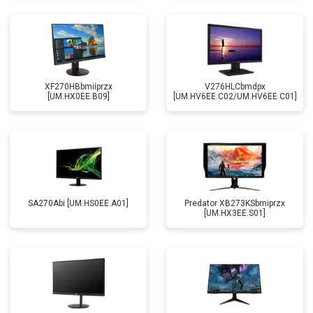
XF270HBbmiiprzx
V276HLCbmdpx
[UM.HX0EE.B09]
[UM.HV6EE.C02/UM.HV6EE.C01]
SA270Abi [UM.HS0EE.A01]
Predator XB273KSbmiprzx
[UM.HX3EE.S01]