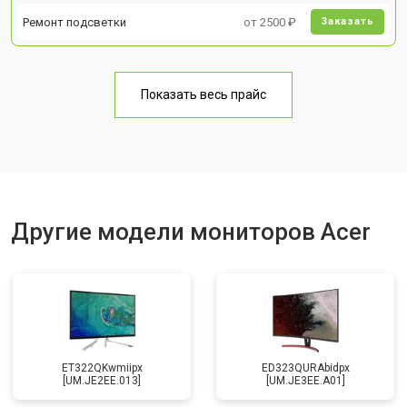
Ремонт подсветки
от 2500 ₽
Заказать
Показать весь прайс
Другие модели мониторов Acer
ET322QKwmiipx
ED323QURAbidpx
[UM.JE2EE.013]
[UM.JE3EE.A01]