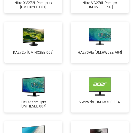
Nitro XV272UPbmiiprzx
Nitro VG270UPbmiipx
[UM.HX2EE.P01]
[UM.HV0EE.P01]
KA272bi [UM.HX2EE.009]
HA270Abi [UM.HW0EE.A04]
EB275Kbmiiiprx
VW257bi [UM.KV7EE.004]
[UM.HE5EE.004]